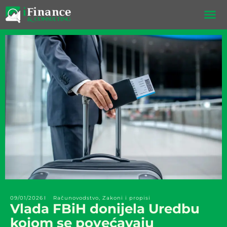
Skip
to
content
09/01/2026
Računovodstvo
,
Zakoni i propisi
Vlada FBiH donijela Uredbu
kojom se povećavaju