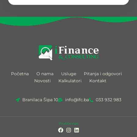
Početna
O nama
Usluge
Pitanja i odgovori
Novosti
Kalkulatori
Kontakt
Branilaca Šipa 10
info@ifc.ba
033 932 983
Pratite nas
F
I
L
a
n
i