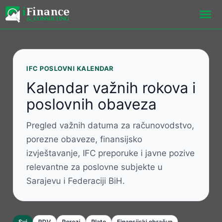
Skip
to
content
IFC POSLOVNI KALENDAR
Kalendar važnih rokova i
poslovnih obaveza
Pregled važnih datuma za računovodstvo,
porezne obaveze, finansijsko
izvještavanje, IFC preporuke i javne pozive
relevantne za poslovne subjekte u
Sarajevu i Federaciji BiH.
Svi
PDV
Porezi
Plate
Finansijski obračun