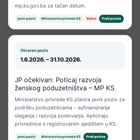
mp.ks.gov.ba za tačan datum.
javni pozivi
Ministarstvo privrede KS
Važno
Prati pozive
Otvoren poziv
1.6.2026. – 31.10.2026.
JP očekivan: Poticaj razvoja
ženskog poduzetništva – MP KS
Ministarstvo privrede KS planira javni poziv za
podršku poduzetnicama – sufinansiranje
ulaganja i razvoja poslovanja. Apliciraju
privrednice s registrovanim sjedištem u KS.
javni pozivi
Ministarstvo privrede KS
Prati pozive