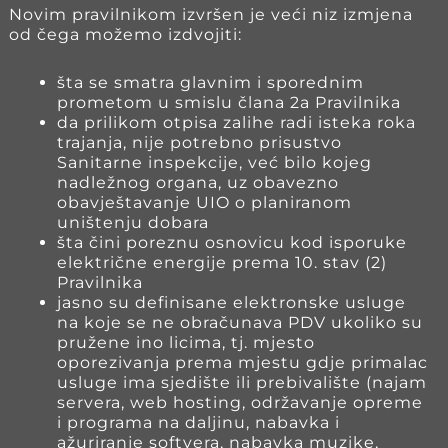
Novim pravilnikom izvršen je veći niz izmjena
od čega možemo izdvojiti:
šta se smatra glavnim i sporednim
prometom u smislu člana 2a Pravilnika
da prilikom otpisa zalihe radi isteka roka
trajanja, nije potrebno prisustvo
Sanitarne inspekcije, već bilo kojeg
nadležnog organa, uz obavezno
obavještavanje UIO o planiranom
uništenju dobara
šta čini poreznu osnovicu kod isporuke
električne energije prema 10. stav (2)
Pravilnika
jasno su definisane elektronske usluge
na koje se ne obračunava PDV ukoliko su
pružene ino licima, tj. mjesto
oporezivanja prema mjestu gdje primalac
usluge ima sjedište ili prebivalište (najam
servera, web hosting, održavanje opreme
i programa na daljinu, nabavka i
ažuriranje softvera, nabavka muzike,