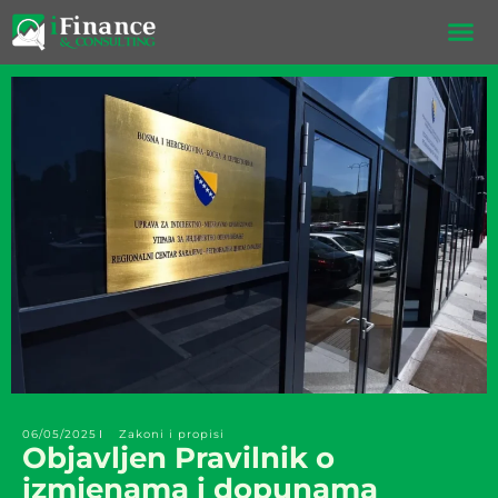
Skip
to
content
06/05/2025
Zakoni i propisi
Objavljen Pravilnik o
izmjenama i dopunama