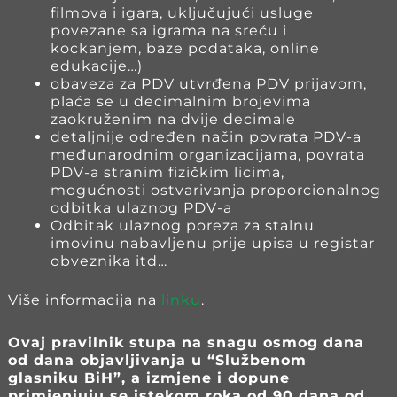
filmova i igara, uključujući usluge
povezane sa igrama na sreću i
kockanjem, baze podataka, online
edukacije…)
obaveza za PDV utvrđena PDV prijavom,
plaća se u decimalnim brojevima
zaokruženim na dvije decimale
detaljnije određen način povrata PDV-a
međunarodnim organizacijama, povrata
PDV-a stranim fizičkim licima,
mogućnosti ostvarivanja proporcionalnog
odbitka ulaznog PDV-a
Odbitak ulaznog poreza za stalnu
imovinu nabavljenu prije upisa u registar
obveznika itd…
Više informacija na
linku
.
Ovaj pravilnik stupa na snagu osmog dana
od dana objavljivanja u “Službenom
glasniku BiH”, a izmjene i dopune
primjenjuju se istekom roka od 90 dana od